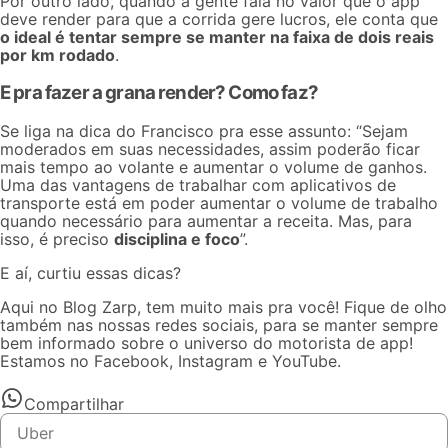
Por outro lado, quando a gente fala no valor que o app
deve render para que a corrida gere lucros, ele conta que
o ideal é tentar sempre se manter na faixa de dois reais
por km rodado
.
E pra fazer a grana render? Como faz?
Se liga na dica do Francisco pra esse assunto: “Sejam
moderados em suas necessidades, assim poderão ficar
mais tempo ao volante e aumentar o volume de ganhos.
Uma das vantagens de trabalhar com aplicativos de
transporte está em poder aumentar o volume de trabalho
quando necessário para aumentar a receita. Mas, para
isso, é preciso
disciplina e foco
”.
E aí, curtiu essas dicas?
Aqui no Blog Zarp, tem muito mais pra você! Fique de olho
também nas nossas redes sociais, para se manter sempre
bem informado sobre o universo do motorista de app!
Estamos no
Facebook
,
Instagram
e
YouTube
.
Compartilhar