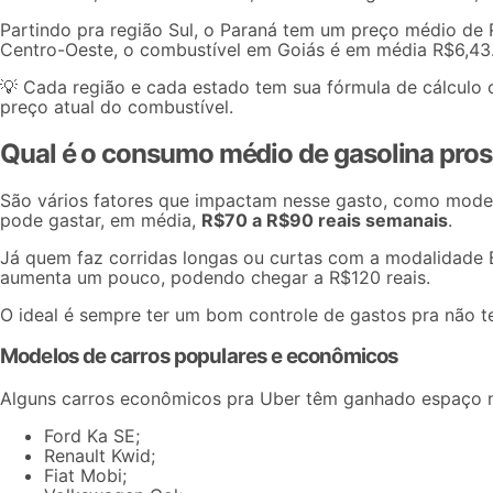
Partindo pra região Sul, o Paraná tem um preço médio de R
Centro-Oeste, o combustível em
Goiás
é em média R$6,43
💡 Cada região e cada estado tem sua fórmula de cálculo 
preço atual do combustível.
Qual é o consumo médio de gasolina pro
São vários fatores que impactam nesse gasto, como modelo
pode gastar, em média,
R$70 a R$90 reais semanais
.
Já quem faz
corridas longas
ou curtas com a modalidade B
aumenta um pouco, podendo chegar a R$120 reais.
O ideal é sempre ter um bom
controle de gastos
pra não t
Modelos de carros populares e econômicos
Alguns
carros econômicos pra Uber
têm ganhado espaço no
Ford Ka SE;
Renault Kwid;
Fiat Mobi;