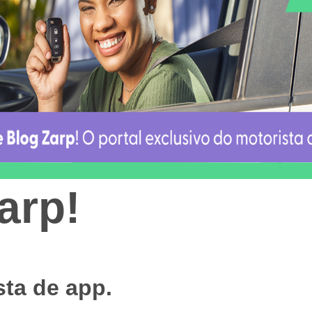
arp!
sta de app.