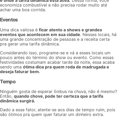
e onde a tarifa dinâmica está ativa.
Dessa forma, você
economiza combustível e não precisa rodar muito até
achar uma boa corrida.
Eventos
Uma dica valiosa é
ficar atento a shows e grandes
eventos que acontecem em sua cidade
. Nesses locais, há
uma grande concentração de pessoas e a receita certa
pra gerar uma tarifa dinâmica.
Considerando isso, programe-se e vá a esses locais um
pouco antes do término do show ou evento. Como essas
festividades costumam acabar tarde da noite, essa acaba
sendo uma
ótima dica pra quem roda de
madrugada
e
deseja faturar bem.
Tempo
Ninguém gosta de esperar ônibus na chuva, não é mesmo?
Então,
quando chove, pode ter certeza que a tarifa
dinâmica surgirá.
Dado a esse fator, atente-se aos dias de tempo ruim, pois
são ótimos pra quem quer faturar um dinheiro extra.