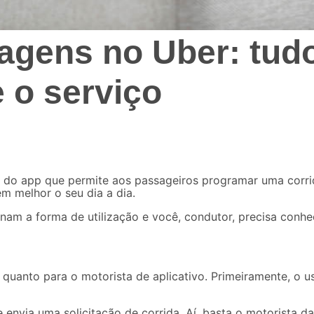
gens no Uber: tudo
 o serviço
 do app que permite aos passageiros programar uma corrid
em melhor o seu dia a dia.
m a forma de utilização e você, condutor, precisa conhecê
o quanto para o
motorista de aplicativo
. Primeiramente, o u
e
envia uma solicitação de corrida. Aí, basta o motorista da