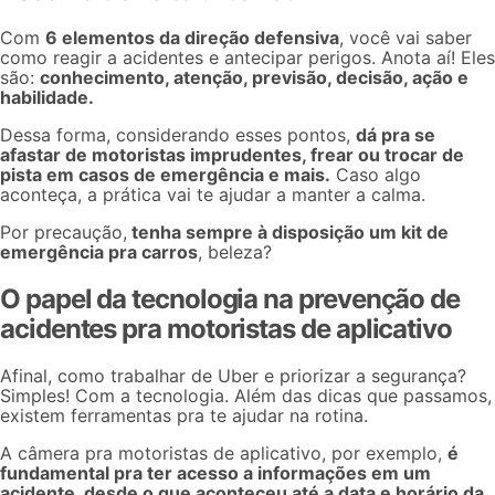
Com
6 elementos da direção defensiva
, você vai saber
como reagir a acidentes e antecipar perigos. Anota aí! Eles
são:
conhecimento, atenção, previsão, decisão, ação e
habilidade.
Dessa forma, considerando esses pontos,
dá pra se
afastar de motoristas imprudentes, frear ou trocar de
pista em casos de emergência e mais.
Caso algo
aconteça, a prática vai te ajudar a manter a calma.
Por precaução,
tenha sempre à disposição um
kit de
emergência pra carros
, beleza?
O papel da tecnologia na prevenção de
acidentes pra motoristas de aplicativo
Afinal,
como trabalhar de Uber
e priorizar a segurança?
Simples! Com a tecnologia. Além das dicas que passamos,
existem ferramentas pra te ajudar na rotina.
A
câmera pra motoristas de aplicativo
, por exemplo,
é
fundamental pra ter acesso a informações em um
acidente, desde o que aconteceu até a data e horário da