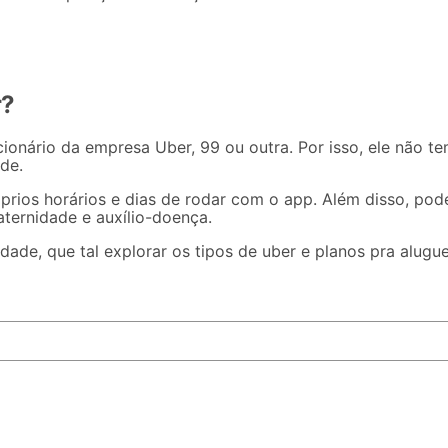
r?
ionário da empresa Uber, 99 ou outra. Por isso, ele não tem
ade.
róprios horários e dias de rodar com o app. Além disso, po
aternidade e auxílio-doença.
idade, que tal explorar os
tipos de uber
e
planos pra alugue