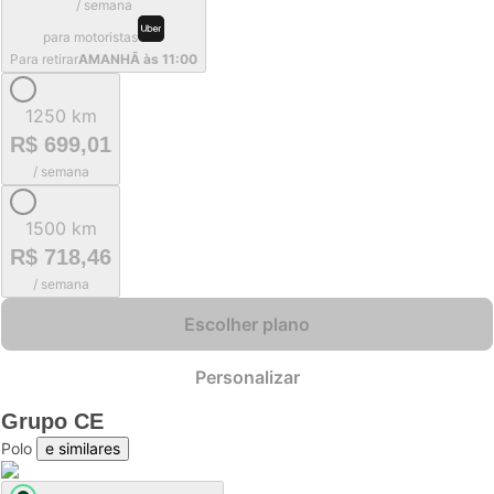
/ semana
para motoristas
Para retirar
AMANHÃ às 11:00
1250 km
R$ 699,01
/ semana
1500 km
R$ 718,46
/ semana
Escolher plano
Personalizar
Grupo
CE
Polo
e similares