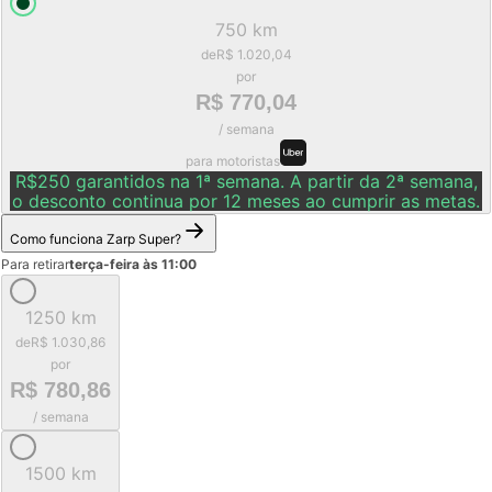
750 km
de
R$ 1.020,04
por
R$ 770,04
/ semana
para motoristas
R$250 garantidos na 1ª semana. A partir da 2ª semana,
o desconto continua por 12 meses ao cumprir as metas.
Como funciona Zarp Super?
Para retirar
terça-feira às 11:00
1250 km
de
R$ 1.030,86
por
R$ 780,86
/ semana
1500 km