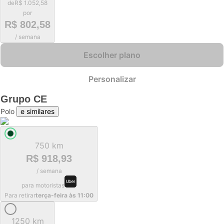
de
R$ 1.052,58
por
R$ 802,58
/ semana
Escolher plano
Personalizar
Grupo
CE
Polo
e similares
750 km
R$ 918,93
/ semana
para motoristas
Para retirar
terça-feira às 11:00
1250 km