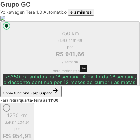
Grupo
GC
Volkswagen Tera 1.0 Automático
e similares
750 km
de
R$ 1.191,66
por
R$ 941,66
/ semana
para motoristas
R$250 garantidos na 1ª semana. A partir da 2ª semana,
o desconto continua por 12 meses ao cumprir as metas.
Como funciona Zarp Super?
Para retirar
quarta-feira às 11:00
1250 km
de
R$ 1.204,91
por
R$ 954,91