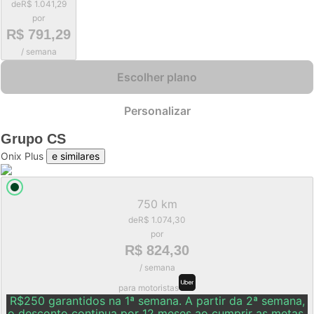
de
R$ 1.041,29
por
R$ 791,29
/ semana
Escolher plano
Personalizar
Grupo
CS
Onix Plus
e similares
750 km
de
R$ 1.074,30
por
R$ 824,30
/ semana
para motoristas
R$250 garantidos na 1ª semana. A partir da 2ª semana,
o desconto continua por 12 meses ao cumprir as metas.