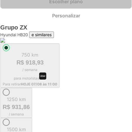
Escolher plano
Personalizar
Grupo
ZX
Hyundai HB20
e similares
750 km
R$ 918,93
/ semana
para motoristas
Para retirar
HOJE 07/08 às 11:00
1250 km
R$ 931,86
/ semana
1500 km