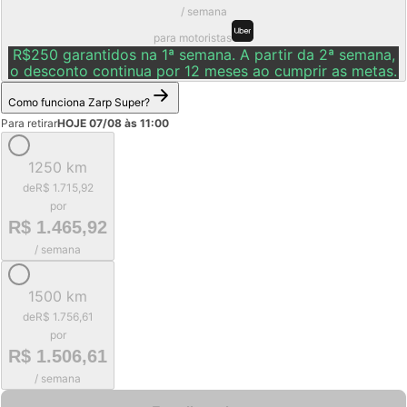
/ semana
para motoristas
R$250 garantidos na 1ª semana. A partir da 2ª semana,
o desconto continua por 12 meses ao cumprir as metas.
Como funciona Zarp Super?
Para retirar
HOJE 07/08 às 11:00
1250 km
de
R$ 1.715,92
por
R$ 1.465,92
/ semana
1500 km
de
R$ 1.756,61
por
R$ 1.506,61
/ semana