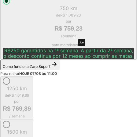
750 km
de
R$ 1.009,23
por
R$ 759,23
/ semana
para motoristas
R$250 garantidos na 1ª semana. A partir da 2ª semana,
o desconto continua por 12 meses ao cumprir as metas.
Como funciona Zarp Super?
Para retirar
HOJE 07/08 às 11:00
1250 km
de
R$ 1.019,89
por
R$ 769,89
/ semana
1500 km