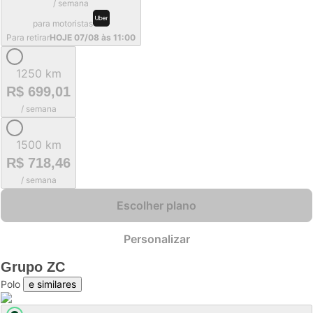
/ semana
para motoristas
Para retirar
HOJE 07/08 às 11:00
1250 km
R$ 699,01
/ semana
1500 km
R$ 718,46
/ semana
Escolher plano
Personalizar
Grupo
ZC
Polo
e similares