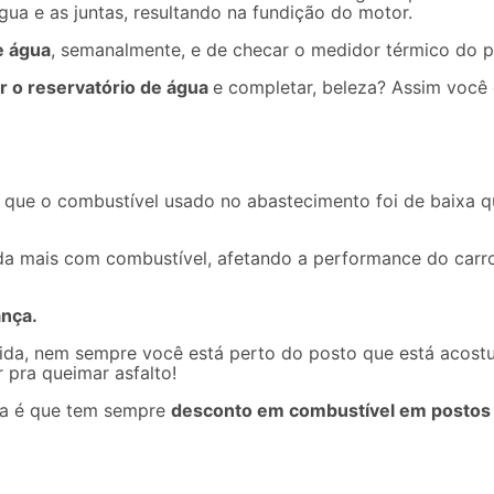
ua e as juntas, resultando na fundição do motor.
e água
, semanalmente, e de checar o medidor térmico do pai
ir o reservatório de água
e completar, beleza? Assim você
que o combustível usado no abastecimento foi de baixa qu
nda mais com
combustível
, afetando a performance do carro
ança.
rida, nem sempre você está perto do posto que está acos
 pra queimar asfalto!
za é que tem sempre
desconto em combustível em postos 