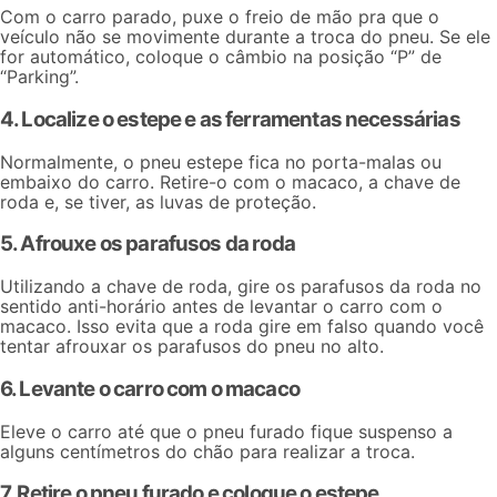
Com o carro parado, puxe o freio de mão pra que o
veículo não se movimente durante a troca do pneu. Se ele
for automático, coloque o câmbio na posição “P” de
“Parking”.
4. Localize o estepe e as ferramentas necessárias
Normalmente, o pneu estepe fica no porta-malas ou
embaixo do carro. Retire-o com o macaco, a chave de
roda e, se tiver, as luvas de proteção.
5. Afrouxe os parafusos da roda
Utilizando a chave de roda, gire os parafusos da roda no
sentido anti-horário antes de levantar o carro com o
macaco. Isso evita que a roda gire em falso quando você
tentar afrouxar os parafusos do pneu no alto.
6. Levante o carro com o macaco
Eleve o carro até que o pneu furado fique suspenso a
alguns centímetros do chão para realizar a troca.
7. Retire o pneu furado e coloque o estepe