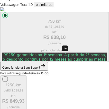
Volkswagen Tera 1.0
e similares
750 km
de
R$ 1.088,10
por
R$ 838,10
/ semana
para motoristas
R$250 garantidos na 1ª semana. A partir da 2ª semana,
o desconto continua por 12 meses ao cumprir as metas.
Como funciona Zarp Super?
Para retirar
segunda-feira às 11:00
1250 km
de
R$ 1.099,93
por
R$ 849,93
/ semana