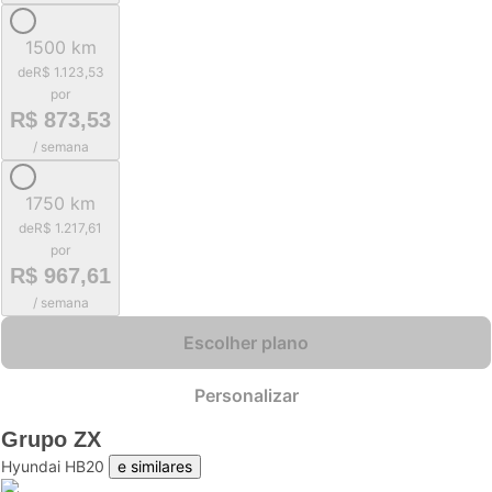
1500 km
de
R$ 1.123,53
por
R$ 873,53
/ semana
1750 km
de
R$ 1.217,61
por
R$ 967,61
/ semana
Escolher plano
Personalizar
Grupo
ZX
Hyundai HB20
e similares