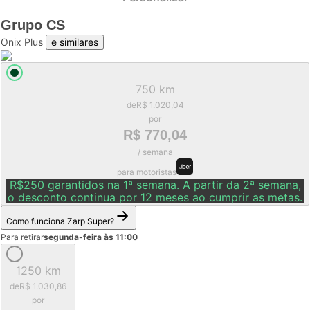
Grupo
CS
Onix Plus
e similares
750 km
de
R$ 1.020,04
por
R$ 770,04
/ semana
para motoristas
R$250 garantidos na 1ª semana. A partir da 2ª semana,
o desconto continua por 12 meses ao cumprir as metas.
Como funciona Zarp Super?
Para retirar
segunda-feira às 11:00
1250 km
de
R$ 1.030,86
por