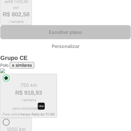
de
R$ 1.052,58
por
R$ 802,58
/ semana
Escolher plano
Personalizar
Grupo
CE
Polo
e similares
750 km
R$ 918,93
/ semana
para motoristas
Para retirar
terça-feira às 11:00
1250 km