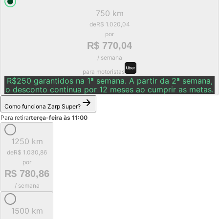
750 km
de
R$ 1.020,04
por
R$ 770,04
/ semana
para motoristas
R$250 garantidos na 1ª semana. A partir da 2ª semana,
o desconto continua por 12 meses ao cumprir as metas.
Como funciona Zarp Super?
Para retirar
terça-feira às 11:00
1250 km
de
R$ 1.030,86
por
R$ 780,86
/ semana
1500 km