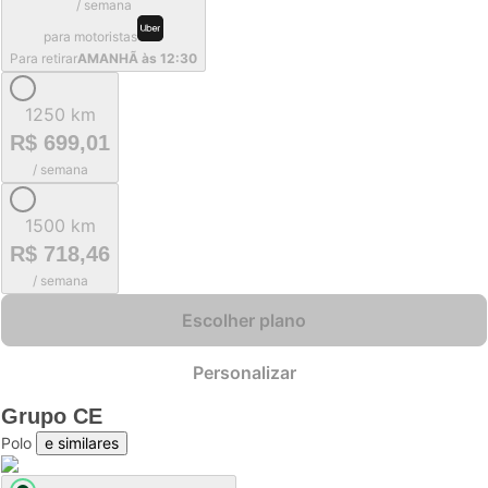
/ semana
para motoristas
Para retirar
AMANHÃ às 12:30
1250 km
R$ 699,01
/ semana
1500 km
R$ 718,46
/ semana
Escolher plano
Personalizar
Grupo
CE
Polo
e similares