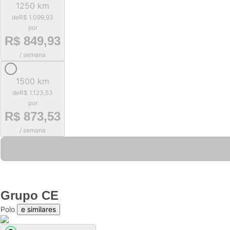
1250 km
de
R$ 1.099,93
por
R$ 849,93
/ semana
1500 km
de
R$ 1.123,53
por
R$ 873,53
/ semana
Grupo
CE
Polo
e similares