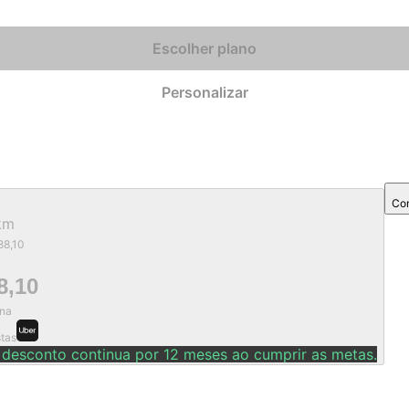
Escolher plano
Personalizar
Com
km
88,10
8,10
na
stas
 desconto continua por 12 meses ao cumprir as metas.