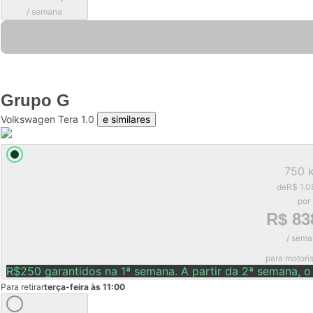
/ semana
Grupo
G
Volkswagen Tera 1.0
e similares
750 
de
R$ 1.0
por
R$ 83
/ sema
para motori
R$250 garantidos na 1ª semana. A partir da 2ª semana, o
Para retirar
terça-feira às 11:00