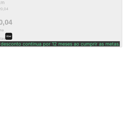
km
20,04
0,04
na
stas
 desconto continua por 12 meses ao cumprir as metas.