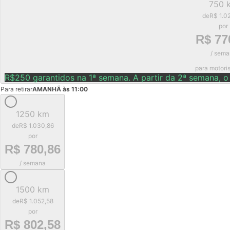
750 
de
R$ 1.0
por
R$ 77
/ sema
para motori
R$250 garantidos na 1ª semana. A partir da 2ª semana, o
Para retirar
AMANHÃ às 11:00
1250 km
de
R$ 1.030,86
por
R$ 780,86
/ semana
1500 km
de
R$ 1.052,58
por
R$ 802,58