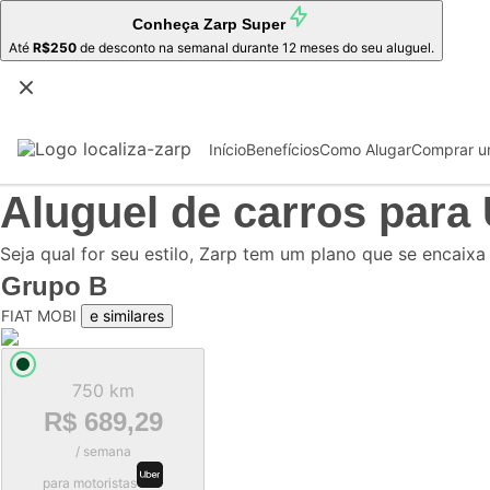
Conheça
Zarp Super
Até
R$250
de desconto na semanal durante 12 meses do seu aluguel.
Início
Benefícios
Como Alugar
Comprar u
Aluguel de carros para
Seja qual for seu estilo, Zarp tem um plano que se encaixa
Grupo
B
FIAT MOBI
e similares
750 km
R$ 689,29
/ semana
para motoristas