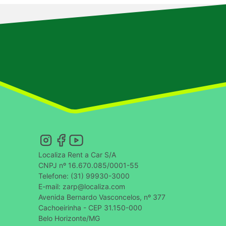
Localiza Rent a Car S/A
CNPJ nº 16.670.085/0001-55
Telefone: (31) 99930-3000
E-mail: zarp@localiza.com
Avenida Bernardo Vasconcelos, nº 377
Cachoeirinha - CEP 31.150-000
Belo Horizonte/MG