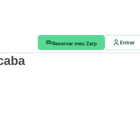
Entrar
Reservar meu Zarp
caba