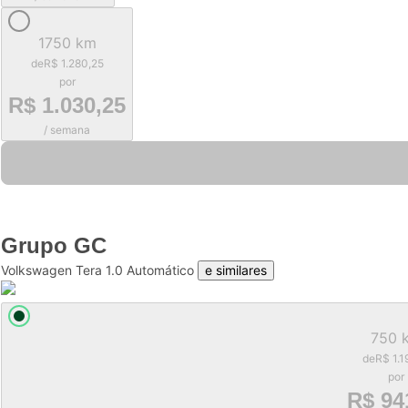
1750 km
de
R$ 1.280,25
por
R$ 1.030,25
/ semana
Grupo
GC
Volkswagen Tera 1.0 Automático
e similares
750 
de
R$ 1.1
por
R$ 94