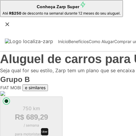
Conheça
Zarp Super
Até
R$250
de desconto na semanal durante 12 meses do seu aluguel.
Início
Benefícios
Como Alugar
Comprar u
Aluguel de carros para
Seja qual for seu estilo, Zarp tem um plano que se encaixa
Grupo
B
FIAT MOBI
e similares
750 km
R$ 689,29
/ semana
para motoristas