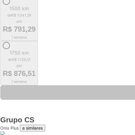
1500 km
de
R$ 1.041,29
por
R$ 791,29
/ semana
1750 km
de
R$ 1.126,51
por
R$ 876,51
/ semana
Grupo
CS
Onix Plus
e similares