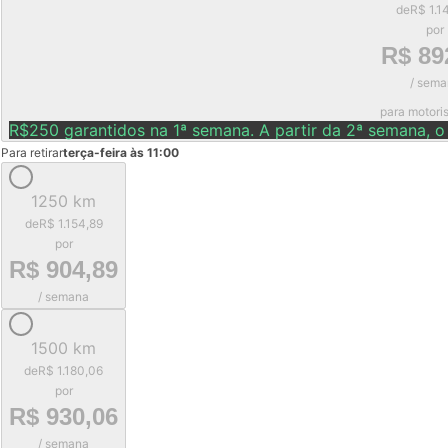
de
R$ 1.1
por
R$ 89
/ sema
para motori
R$250 garantidos na 1ª semana. A partir da 2ª semana, o
Para retirar
terça-feira às 11:00
1250 km
de
R$ 1.154,89
por
R$ 904,89
/ semana
1500 km
de
R$ 1.180,06
por
R$ 930,06
/ semana