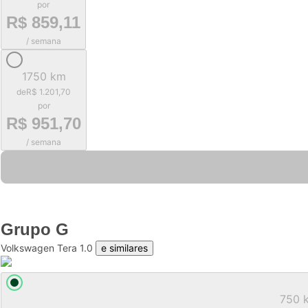
por
R$ 859,11
/ semana
1750 km
de
R$ 1.201,70
por
R$ 951,70
/ semana
Grupo
G
Volkswagen Tera 1.0
e similares
750 