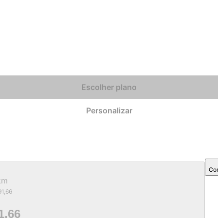
Escolher plano
Personalizar
Com
km
91,66
1,66