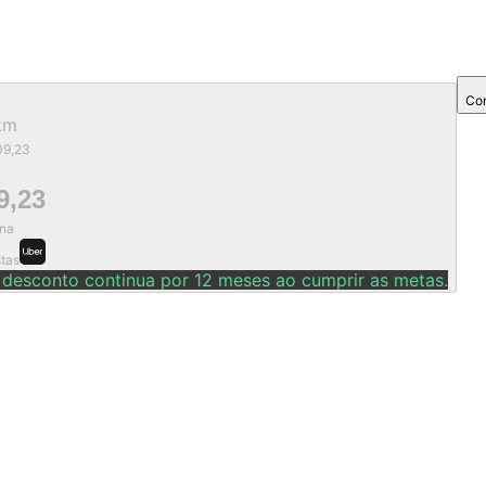
Com
km
09,23
9,23
na
stas
 desconto continua por 12 meses ao cumprir as metas.