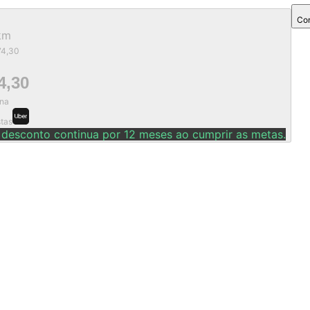
Com
km
74,30
4,30
na
stas
 desconto continua por 12 meses ao cumprir as metas.