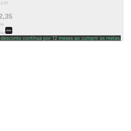
42,35
2,35
na
stas
 desconto continua por 12 meses ao cumprir as metas.