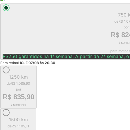
750 
de
R$ 1.0
por
R$ 82
/ sema
para motori
R$250 garantidos na 1ª semana. A partir da 2ª semana, o
Para retirar
HOJE 07/08 às 20:30
1250 km
de
R$ 1.085,90
por
R$ 835,90
/ semana
1500 km
de
R$ 1.109,11