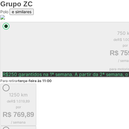
Grupo
ZC
Polo
e similares
750 
de
R$ 1.0
por
R$ 75
/ sema
para motori
R$250 garantidos na 1ª semana. A partir da 2ª semana, o
Para retirar
terça-feira às 11:00
1250 km
de
R$ 1.019,89
por
R$ 769,89
/ semana