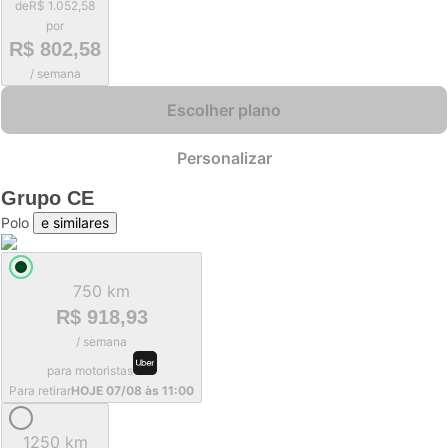
de
R$ 1.052,58
por
R$ 802,58
/ semana
Escolher plano
Personalizar
Grupo
CE
Polo
e similares
750 km
R$ 918,93
/ semana
para motoristas
Para retirar
HOJE 07/08 às 11:00
1250 km