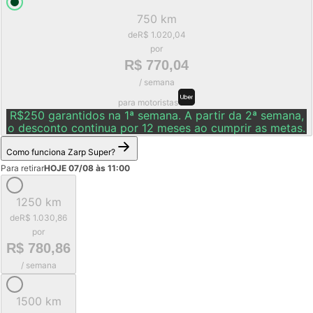
750 km
de
R$ 1.020,04
por
R$ 770,04
/ semana
para motoristas
R$250 garantidos na 1ª semana. A partir da 2ª semana,
o desconto continua por 12 meses ao cumprir as metas.
Como funciona Zarp Super?
Para retirar
HOJE 07/08 às 11:00
1250 km
de
R$ 1.030,86
por
R$ 780,86
/ semana
1500 km