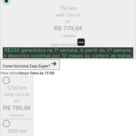
750 km
de
R$ 1.020,04
por
R$ 770,04
/ semana
para motoristas
R$250 garantidos na 1ª semana. A partir da 2ª semana,
o desconto continua por 12 meses ao cumprir as metas.
Como funciona Zarp Super?
Para retirar
terça-feira às 11:00
1250 km
de
R$ 1.030,86
por
R$ 780,86
/ semana
1500 km