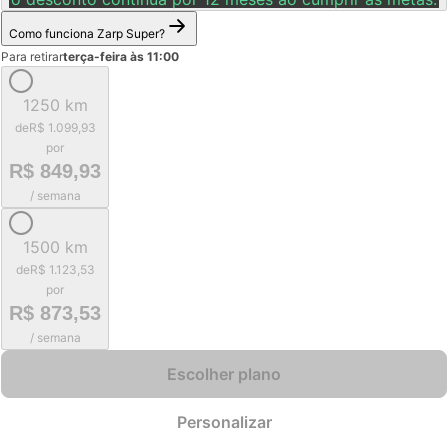
Como funciona Zarp Super?
Para retirar
terça-feira às 11:00
1250 km
de
R$ 1.099,93
por
R$ 849,93
/ semana
1500 km
de
R$ 1.123,53
por
R$ 873,53
/ semana
Escolher plano
Personalizar