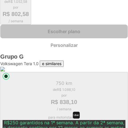
de
R$ 1.052,58
por
R$ 802,58
/ semana
Escolher plano
Personalizar
Grupo
G
Volkswagen Tera 1.0
e similares
750 km
de
R$ 1.088,10
por
R$ 838,10
/ semana
para motoristas
R$250 garantidos na 1ª semana. A partir da 2ª semana,
o desconto continua por 12 meses ao cumprir as metas.