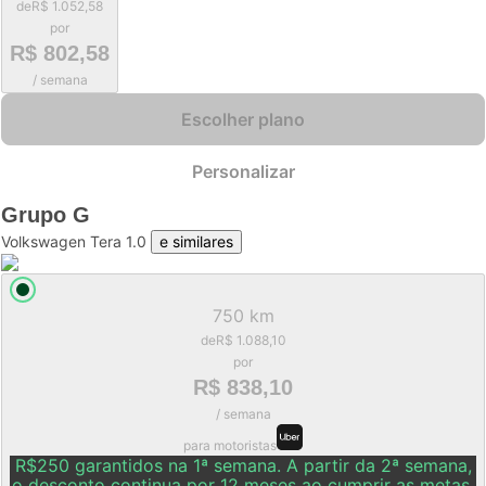
de
R$ 1.052,58
por
R$ 802,58
/ semana
Escolher plano
Personalizar
Grupo
G
Volkswagen Tera 1.0
e similares
750 km
de
R$ 1.088,10
por
R$ 838,10
/ semana
para motoristas
R$250 garantidos na 1ª semana. A partir da 2ª semana,
o desconto continua por 12 meses ao cumprir as metas.