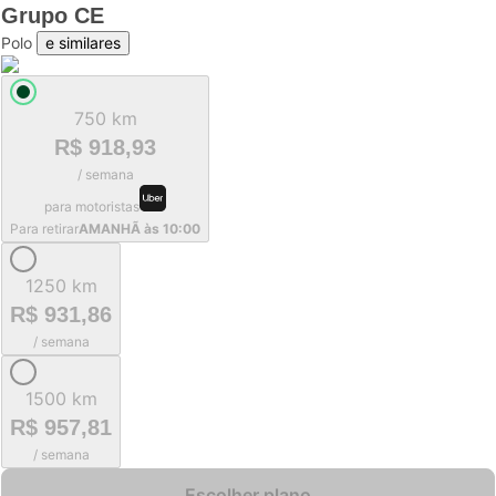
Grupo
CE
Polo
e similares
750 km
R$ 918,93
/ semana
para motoristas
Para retirar
AMANHÃ às 10:00
1250 km
R$ 931,86
/ semana
1500 km
R$ 957,81
/ semana
Escolher plano