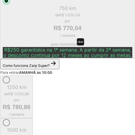
750 km
de
R$ 1.020,04
por
R$ 770,04
/ semana
para motoristas
R$250 garantidos na 1ª semana. A partir da 2ª semana,
o desconto continua por 12 meses ao cumprir as metas.
Como funciona Zarp Super?
Para retirar
AMANHÃ às 10:00
1250 km
de
R$ 1.030,86
por
R$ 780,86
/ semana
1500 km