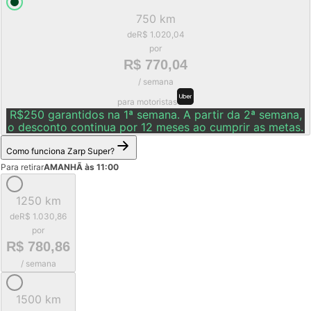
750 km
de
R$ 1.020,04
por
R$ 770,04
/ semana
para motoristas
R$250 garantidos na 1ª semana. A partir da 2ª semana,
o desconto continua por 12 meses ao cumprir as metas.
Como funciona Zarp Super?
Para retirar
AMANHÃ às 11:00
1250 km
de
R$ 1.030,86
por
R$ 780,86
/ semana
1500 km