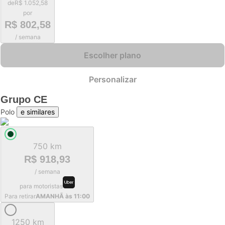
de
R$ 1.052,58
por
R$ 802,58
/ semana
Escolher plano
Personalizar
Grupo
CE
Polo
e similares
750 km
R$ 918,93
/ semana
para motoristas
Para retirar
AMANHÃ às 11:00
1250 km