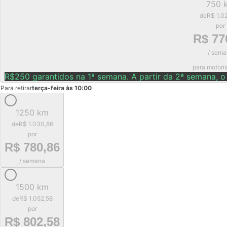
750 
de
R$ 1.0
por
R$ 77
/ sema
para motori
R$250 garantidos na 1ª semana. A partir da 2ª semana, o
Para retirar
terça-feira às 10:00
1250 km
de
R$ 1.030,86
por
R$ 780,86
/ semana
1500 km
de
R$ 1.052,58
por
R$ 802,58