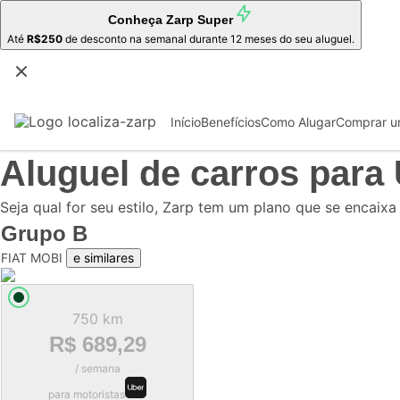
Conheça
Zarp Super
Até
R$250
de desconto na semanal durante 12 meses do seu aluguel.
Início
Benefícios
Como Alugar
Comprar u
Aluguel de carros para
Seja qual for seu estilo, Zarp tem um plano que se encaixa
Grupo
B
FIAT MOBI
e similares
750 km
R$ 689,29
/ semana
para motoristas