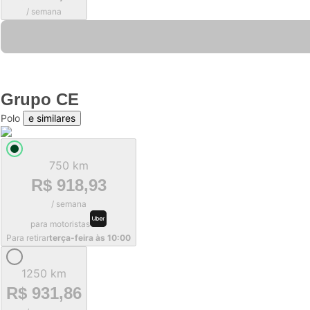
/ semana
Grupo
CE
Polo
e similares
750 km
R$ 918,93
/ semana
para motoristas
Para retirar
terça-feira às 10:00
1250 km
R$ 931,86