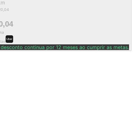
km
20,04
0,04
na
stas
 desconto continua por 12 meses ao cumprir as metas.