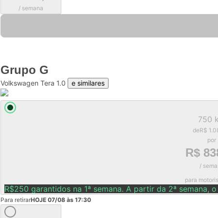
/ semana
Grupo
G
Volkswagen Tera 1.0
e similares
750 
de
R$ 1.0
por
R$ 83
/ sema
para motori
R$250 garantidos na 1ª semana. A partir da 2ª semana, o
Para retirar
HOJE 07/08 às 17:30