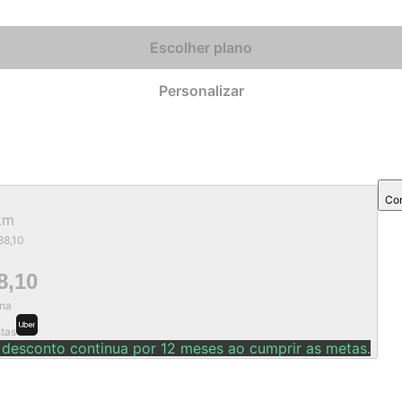
Escolher plano
Personalizar
Com
km
88,10
8,10
na
stas
 desconto continua por 12 meses ao cumprir as metas.