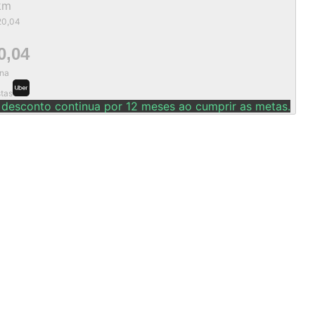
km
20,04
0,04
na
stas
 desconto continua por 12 meses ao cumprir as metas.