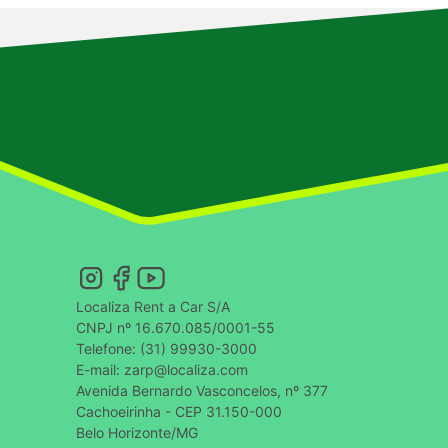
Localiza Rent a Car S/A
CNPJ nº 16.670.085/0001-55
Telefone: (31) 99930-3000
E-mail: zarp@localiza.com
Avenida Bernardo Vasconcelos, nº 377
Cachoeirinha - CEP 31.150-000
Belo Horizonte/MG