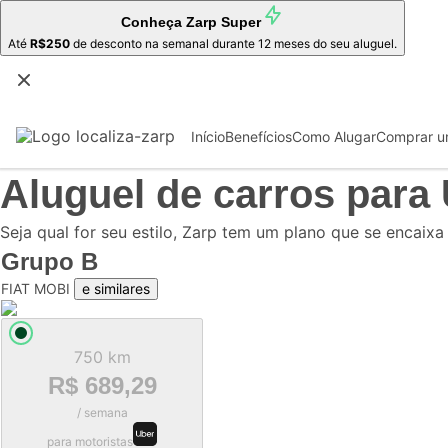
Conheça
Zarp Super
Até
R$250
de desconto na semanal durante 12 meses do seu aluguel.
Início
Benefícios
Como Alugar
Comprar u
Aluguel de carros para
Seja qual for seu estilo, Zarp tem um plano que se encaixa
Grupo
B
FIAT MOBI
e similares
750 km
R$ 689,29
/ semana
para motoristas