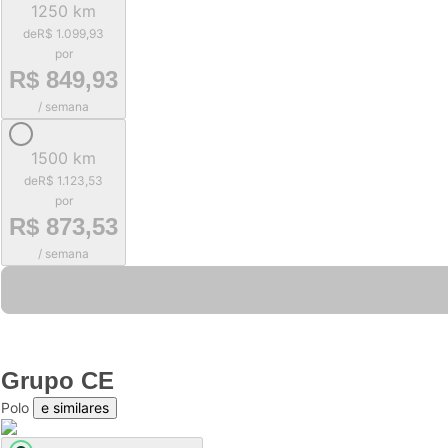
1250 km
de
R$ 1.099,93
por
R$ 849,93
/ semana
1500 km
de
R$ 1.123,53
por
R$ 873,53
/ semana
Grupo
CE
Polo
e similares