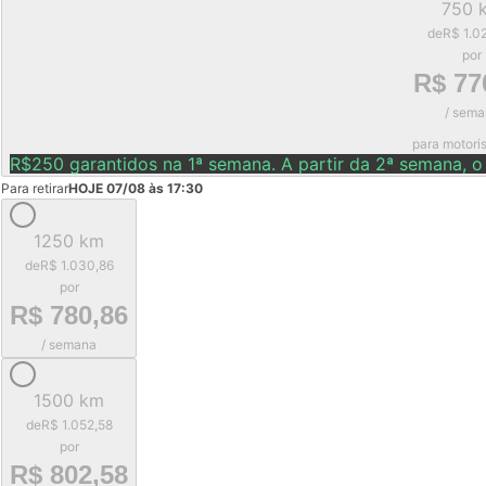
750 
de
R$ 1.0
por
R$ 77
/ sema
para motori
R$250 garantidos na 1ª semana. A partir da 2ª semana, o
Para retirar
HOJE 07/08 às 17:30
1250 km
de
R$ 1.030,86
por
R$ 780,86
/ semana
1500 km
de
R$ 1.052,58
por
R$ 802,58