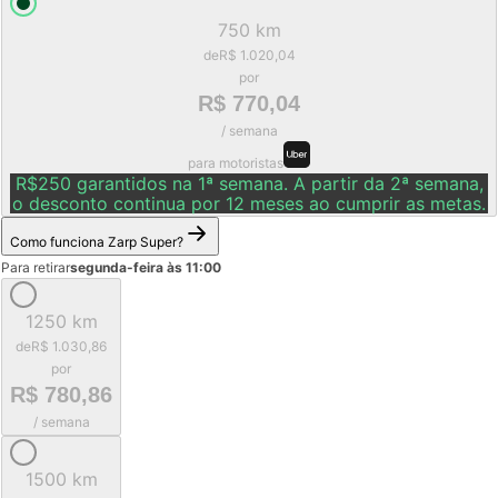
750 km
de
R$ 1.020,04
por
R$ 770,04
/ semana
para motoristas
R$250 garantidos na 1ª semana. A partir da 2ª semana,
o desconto continua por 12 meses ao cumprir as metas.
Como funciona Zarp Super?
Para retirar
segunda-feira às 11:00
1250 km
de
R$ 1.030,86
por
R$ 780,86
/ semana
1500 km