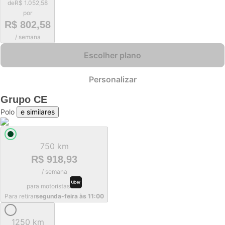
de
R$ 1.052,58
por
R$ 802,58
/ semana
Escolher plano
Personalizar
Grupo
CE
Polo
e similares
750 km
R$ 918,93
/ semana
para motoristas
Para retirar
segunda-feira às 11:00
1250 km