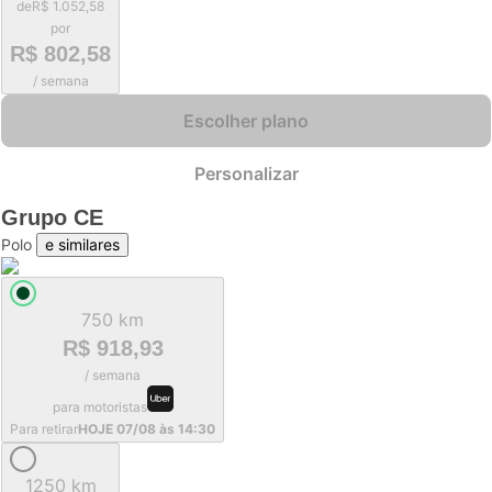
de
R$ 1.052,58
por
R$ 802,58
/ semana
Escolher plano
Personalizar
Grupo
CE
Polo
e similares
750 km
R$ 918,93
/ semana
para motoristas
Para retirar
HOJE 07/08 às 14:30
1250 km