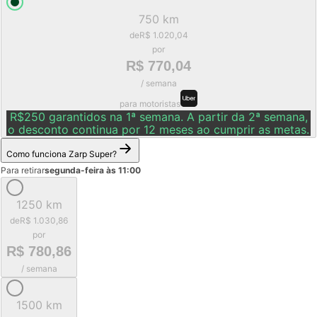
750 km
de
R$ 1.020,04
por
R$ 770,04
/ semana
para motoristas
R$250 garantidos na 1ª semana. A partir da 2ª semana,
o desconto continua por 12 meses ao cumprir as metas.
Como funciona Zarp Super?
Para retirar
segunda-feira às 11:00
1250 km
de
R$ 1.030,86
por
R$ 780,86
/ semana
1500 km