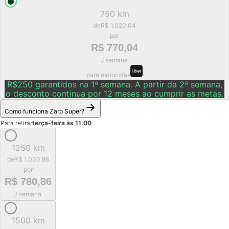
750 km
de
R$ 1.020,04
por
R$ 770,04
/ semana
para motoristas
R$250 garantidos na 1ª semana. A partir da 2ª semana,
o desconto continua por 12 meses ao cumprir as metas.
Como funciona Zarp Super?
Para retirar
terça-feira às 11:00
1250 km
de
R$ 1.030,86
por
R$ 780,86
/ semana
1500 km