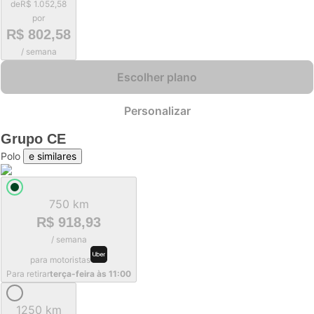
de
R$ 1.052,58
por
R$ 802,58
/ semana
Escolher plano
Personalizar
Grupo
CE
Polo
e similares
750 km
R$ 918,93
/ semana
para motoristas
Para retirar
terça-feira às 11:00
1250 km