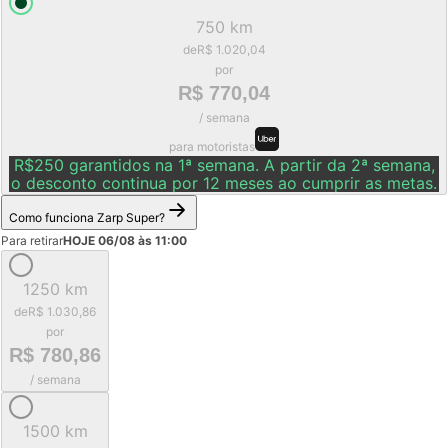
750 km
de
R$ 1.020,04
por
R$ 770,04
/ semana
para motoristas
R$250 garantidos na 1ª semana. A partir da 2ª semana,
o desconto continua por 12 meses ao cumprir as metas.
Como funciona Zarp Super?
Para retirar
HOJE 06/08 às 11:00
1250 km
de
R$ 1.030,86
por
R$ 780,86
/ semana
1500 km