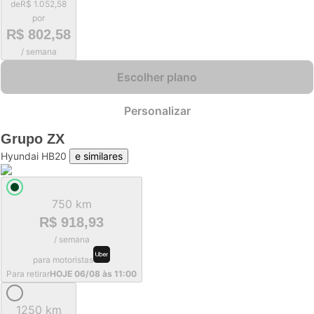
de
R$ 1.052,58
por
R$ 802,58
/ semana
Escolher plano
Personalizar
Grupo
ZX
Hyundai HB20
e similares
750 km
R$ 918,93
/ semana
para motoristas
Para retirar
HOJE 06/08 às 11:00
1250 km