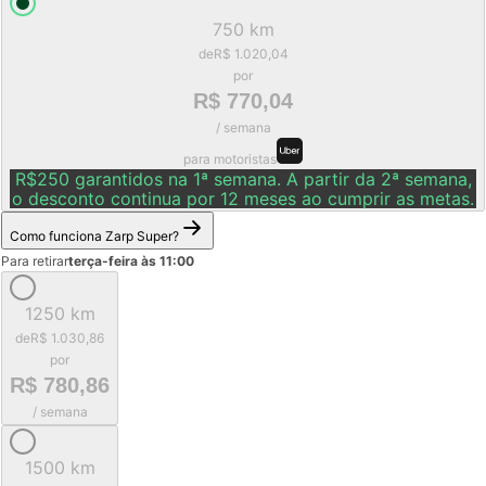
750 km
de
R$ 1.020,04
por
R$ 770,04
/ semana
para motoristas
R$250 garantidos na 1ª semana. A partir da 2ª semana,
o desconto continua por 12 meses ao cumprir as metas.
Como funciona Zarp Super?
Para retirar
terça-feira às 11:00
1250 km
de
R$ 1.030,86
por
R$ 780,86
/ semana
1500 km