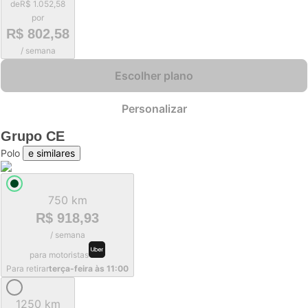
de
R$ 1.052,58
por
R$ 802,58
/ semana
Escolher plano
Personalizar
Grupo
CE
Polo
e similares
750 km
R$ 918,93
/ semana
para motoristas
Para retirar
terça-feira às 11:00
1250 km