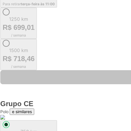
Para retirar
terça-feira às 11:00
1250 km
R$ 699,01
/ semana
1500 km
R$ 718,46
/ semana
Grupo
CE
Polo
e similares