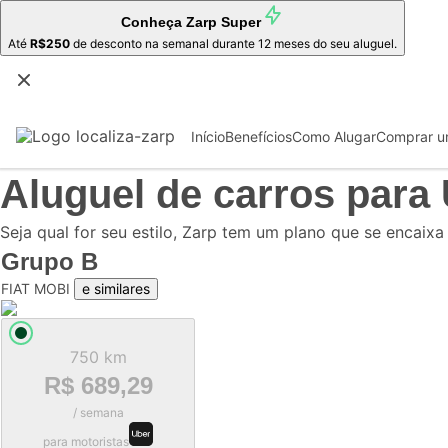
Conheça
Zarp Super
Até
R$250
de desconto na semanal durante 12 meses do seu aluguel.
Início
Benefícios
Como Alugar
Comprar u
Aluguel de carros para
Seja qual for seu estilo, Zarp tem um plano que se encaixa
Grupo
B
FIAT MOBI
e similares
750 km
R$ 689,29
/ semana
para motoristas