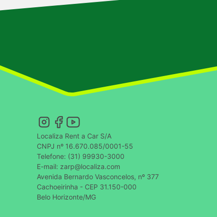
Localiza Rent a Car S/A
CNPJ nº 16.670.085/0001-55
Telefone: (31) 99930-3000
E-mail: zarp@localiza.com
Avenida Bernardo Vasconcelos, nº 377
Cachoeirinha - CEP 31.150-000
Belo Horizonte/MG