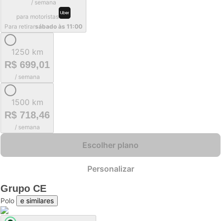
/ semana
para motoristas
Para retirar
sábado às 11:00
1250 km
R$ 699,01
/ semana
1500 km
R$ 718,46
/ semana
Escolher plano
Personalizar
Grupo
CE
Polo
e similares