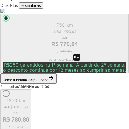
Onix Plus
e similares
750 km
de
R$ 1.020,04
por
R$ 770,04
/ semana
para motoristas
R$250 garantidos na 1ª semana. A partir da 2ª semana,
o desconto continua por 12 meses ao cumprir as metas.
Como funciona Zarp Super?
Para retirar
AMANHÃ às 11:00
1250 km
de
R$ 1.030,86
por
R$ 780,86
/ semana