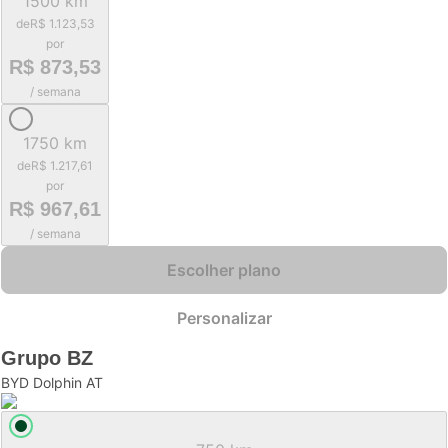
1500 km
de
R$ 1.123,53
por
R$ 873,53
/ semana
1750 km
de
R$ 1.217,61
por
R$ 967,61
/ semana
Escolher plano
Personalizar
Grupo
BZ
BYD Dolphin AT