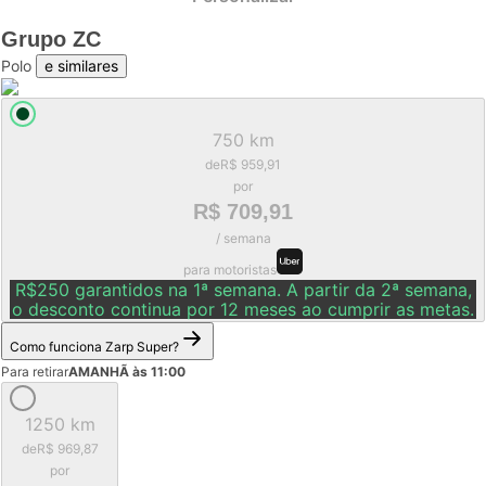
Grupo
ZC
Polo
e similares
750 km
de
R$ 959,91
por
R$ 709,91
/ semana
para motoristas
R$250 garantidos na 1ª semana. A partir da 2ª semana,
o desconto continua por 12 meses ao cumprir as metas.
Como funciona Zarp Super?
Para retirar
AMANHÃ às 11:00
1250 km
de
R$ 969,87
por