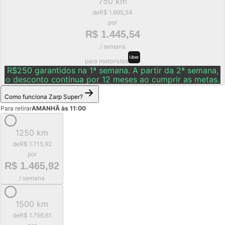
750 km
de
R$ 1.695,54
por
R$ 1.445,54
/ semana
para motoristas
R$250 garantidos na 1ª semana. A partir da 2ª semana,
o desconto continua por 12 meses ao cumprir as metas.
Como funciona Zarp Super?
Para retirar
AMANHÃ às 11:00
1250 km
de
R$ 1.715,92
por
R$ 1.465,92
/ semana
1500 km
de
R$ 1.756,61