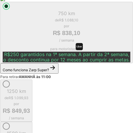
750 km
de
R$ 1.088,10
por
R$ 838,10
/ semana
para motoristas
R$250 garantidos na 1ª semana. A partir da 2ª semana,
o desconto continua por 12 meses ao cumprir as metas.
Como funciona Zarp Super?
Para retirar
AMANHÃ às 11:00
1250 km
de
R$ 1.099,93
por
R$ 849,93
/ semana