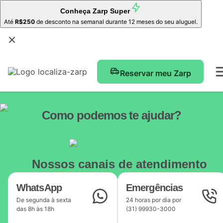
Conheça
Zarp Super
Até
R$250
de desconto na semanal durante 12 meses do seu aluguel.
Reservar meu Zarp
Como podemos te ajudar?
Nossos canais de atendimento
WhatsApp
Emergências
De segunda à sexta
24 horas por dia por
das 8h às 18h
(31) 99930-3000