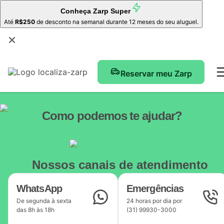
Conheça
Zarp Super
Até
R$250
de desconto na semanal durante 12 meses do seu aluguel.
Reservar meu Zarp
Como podemos te ajudar?
Nossos canais de atendimento
WhatsApp
Emergências
De segunda à sexta
24 horas por dia por
das 8h às 18h
(31) 99930-3000