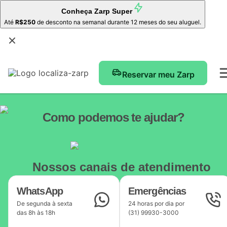
Conheça
Zarp Super
Até
R$250
de desconto na semanal durante 12 meses do seu aluguel.
Reservar meu Zarp
Como podemos te ajudar?
Nossos canais de atendimento
WhatsApp
Emergências
De segunda à sexta
24 horas por dia por
das 8h às 18h
(31) 99930-3000