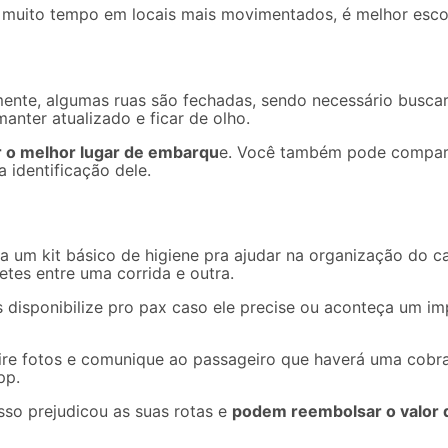
o muito tempo em locais mais movimentados, é melhor escolh
ente, algumas ruas são fechadas, sendo necessário buscar 
anter atualizado e ficar de olho.
o melhor lugar de embarqu
e. Você também pode comparti
 identificação dele.
 um kit básico de higiene pra ajudar na organização do car
etes entre uma corrida e outra.
s disponibilize pro pax caso ele precise ou aconteça um i
 tire fotos e comunique ao passageiro que haverá uma cobr
pp.
sso prejudicou as suas rotas e
podem reembolsar o valor 